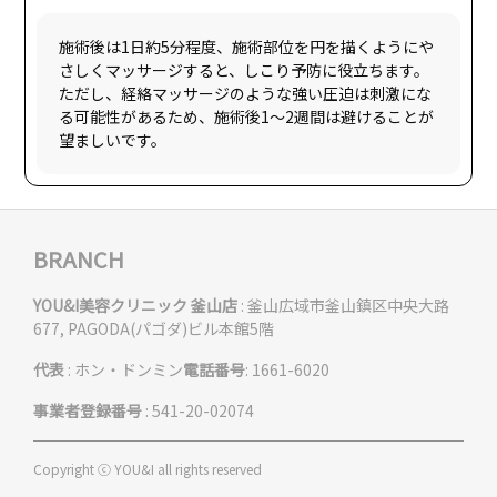
施術後は1日約5分程度、施術部位を円を描くようにや
さしくマッサージすると、しこり予防に役立ちます。
ただし、経絡マッサージのような強い圧迫は刺激にな
る可能性があるため、施術後1〜2週間は避けることが
BRANCH
YOU&I美容クリニック 釜山店
: 釜山広域市釜山鎮区中央大路
677, PAGODA(パゴダ)ビル本館5階
代表
: ホン・ドンミン
電話番号
: 1661-6020
事業者登録番号
: 541-20-02074
Copyright ⓒ YOU&I all rights reserved